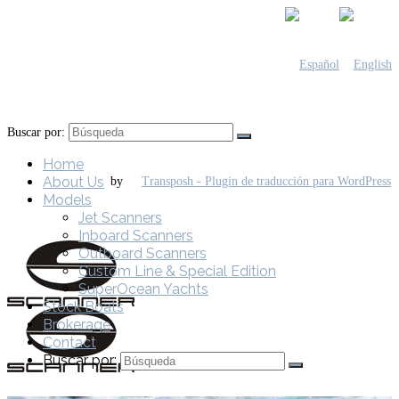
Buscar por:
Home
About Us
by
Models
Jet Scanners
Inboard Scanners
Outboard Scanners
Custom Line & Special Edition
SuperOcean Yachts
Stock Boats
Brokerage
Contact
Buscar por: